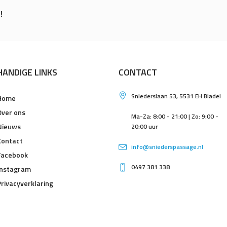
!
HANDIGE LINKS
CONTACT
Sniederslaan 53, 5531 EH Bladel
Home
Over ons
Ma-Za: 8:00 - 21:00 | Zo: 9:00 -
Nieuws
20:00 uur
Contact
info@sniederspassage.nl
Facebook
0497 381 338
Instagram
Privacyverklaring