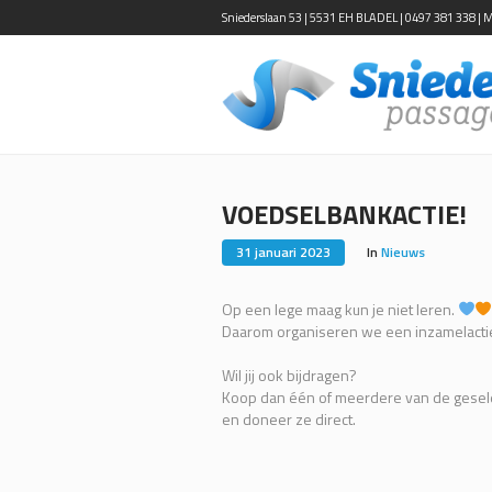
Sniederslaan 53 | 5531 EH BLADEL | 0497 381 338 | Ma-
VOEDSELBANKACTIE!
31 januari 2023
In
Nieuws
Op een lege maag kun je niet leren.
Daarom organiseren we een inzamelacti
Wil jij ook bijdragen?
Koop dan één of meerdere van de gesele
en doneer ze direct.