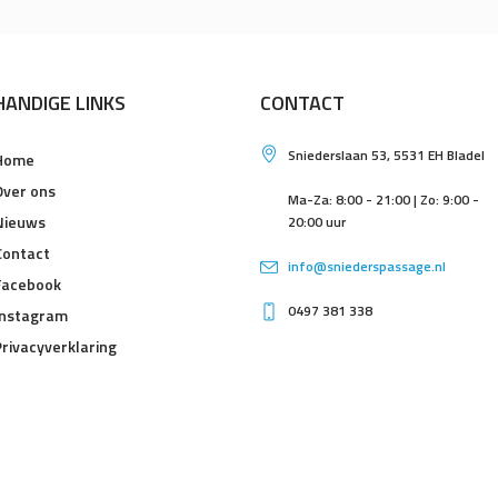
HANDIGE LINKS
CONTACT
Sniederslaan 53, 5531 EH Bladel
Home
Over ons
Ma-Za: 8:00 - 21:00 | Zo: 9:00 -
Nieuws
20:00 uur
Contact
info@sniederspassage.nl
Facebook
0497 381 338
Instagram
Privacyverklaring