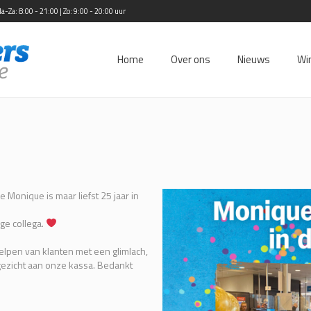
Za: 8:00 - 21:00 | Zo: 9:00 - 20:00 uur
Home
Over ons
Nieuws
Wi
Monique is maar liefst 25 jaar in
ge collega.
elpen van klanten met een glimlach,
 gezicht aan onze kassa. Bedankt