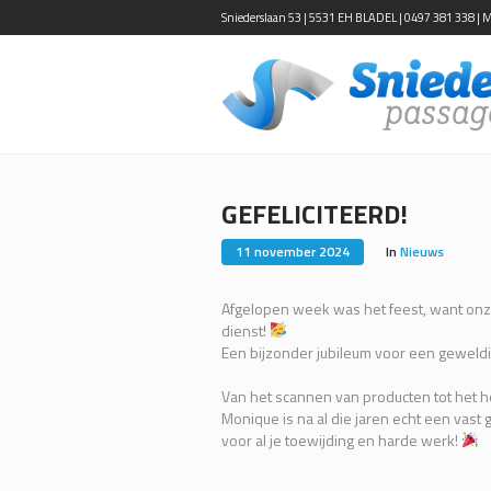
Sniederslaan 53 | 5531 EH BLADEL | 0497 381 338 | Ma-
GEFELICITEERD!
11 november 2024
In
Nieuws
Afgelopen week was het feest, want onze 
dienst!
Een bijzonder jubileum voor een geweldi
Van het scannen van producten tot het h
Monique is na al die jaren echt een vast
voor al je toewijding en harde werk!