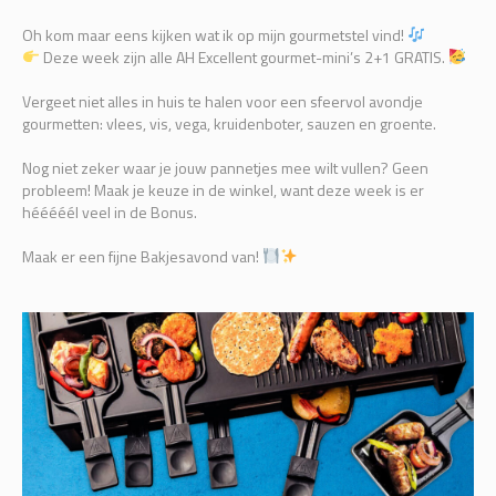
Oh kom maar eens kijken wat ik op mijn gourmetstel vind!
Deze week zijn alle AH Excellent gourmet-mini’s 2+1 GRATIS.
Vergeet niet alles in huis te halen voor een sfeervol avondje
gourmetten: vlees, vis, vega, kruidenboter, sauzen en groente.
Nog niet zeker waar je jouw pannetjes mee wilt vullen? Geen
probleem! Maak je keuze in de winkel, want deze week is er
hééééél veel in de Bonus.
Maak er een fijne Bakjesavond van!