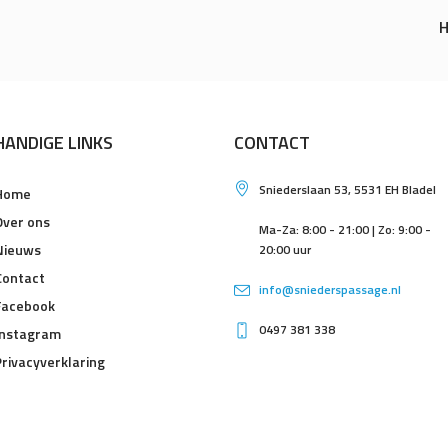
H
HANDIGE LINKS
CONTACT
Sniederslaan 53, 5531 EH Bladel
Home
Over ons
Ma-Za: 8:00 - 21:00 | Zo: 9:00 -
Nieuws
20:00 uur
Contact
info@sniederspassage.nl
Facebook
0497 381 338
Instagram
Privacyverklaring