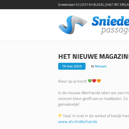
Sniederslaan 53 | 5531 EH BLADEL | 0497 381 338 | Ma-
HET NIEUWE MAGAZINE 
19 mei 2023
In
Nieuws
Kleur op je bord!
In de nieuwe Allerhande laten we zien hoe
seizoen kleur geeft aan je maaltijden. Z
gemakkelijk!
Haal ‘m snel in de winkel of bekijk hie
www.ah.nl/allerhande