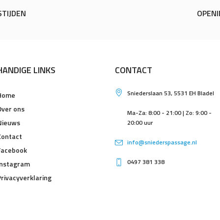
TIJDEN
OPENI
HANDIGE LINKS
CONTACT
Sniederslaan 53, 5531 EH Bladel
Home
Over ons
Ma-Za: 8:00 - 21:00 | Zo: 9:00 -
Nieuws
20:00 uur
Contact
info@sniederspassage.nl
Facebook
0497 381 338
Instagram
Privacyverklaring