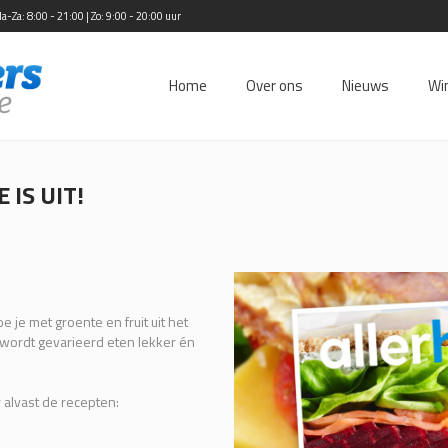
Za: 8:00 - 21:00 | Zo: 9:00 - 20:00 uur
Home
Over ons
Nieuws
Wi
IS UIT!
 je met groente en fruit uit het
o wordt gevarieerd eten lekker én
r alvast de recepten: