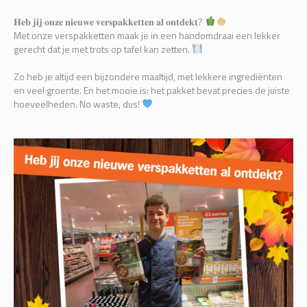
𝐇𝐞𝐛 𝐣𝐢𝐣 𝐨𝐧𝐳𝐞 𝐧𝐢𝐞𝐮𝐰𝐞 𝐯𝐞𝐫𝐬𝐩𝐚𝐤𝐤𝐞𝐭𝐭𝐞𝐧 𝐚𝐥 𝐨𝐧𝐭𝐝𝐞𝐤𝐭?
Met onze verspakketten maak je in een handomdraai een lekker
gerecht dat je met trots op tafel kan zetten.
Zo heb je altijd een bijzondere maaltijd, met lekkere ingrediënten
en veel groente. En het mooie is: het pakket bevat precies de juiste
hoeveelheden. No waste, dus!