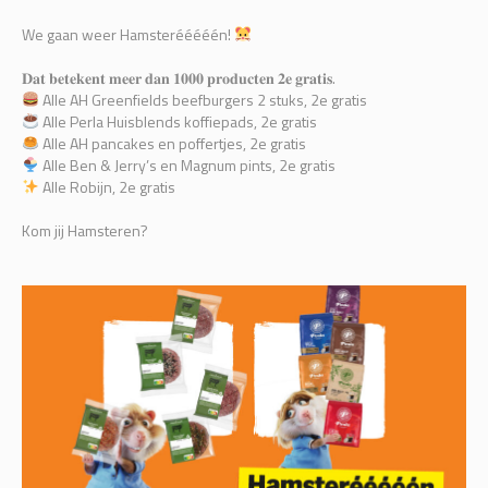
We gaan weer Hamsterééééén!
𝐃𝐚𝐭 𝐛𝐞𝐭𝐞𝐤𝐞𝐧𝐭 𝐦𝐞𝐞𝐫 𝐝𝐚𝐧 𝟏𝟎𝟎𝟎 𝐩𝐫𝐨𝐝𝐮𝐜𝐭𝐞𝐧 𝟐𝐞 𝐠𝐫𝐚𝐭𝐢𝐬.
Alle AH Greenfields beefburgers 2 stuks, 2e gratis
Alle Perla Huisblends koffiepads, 2e gratis
Alle AH pancakes en poffertjes, 2e gratis
Alle Ben & Jerry’s en Magnum pints, 2e gratis
Alle Robijn, 2e gratis
Kom jij Hamsteren?