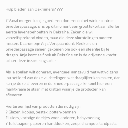
Hulp bieden aan Oekraïners? ???
? Vanaf morgen kan je goederen doneren in het winkelcentrum
Sniederspassage. Er is op dit moment een groot tekort aan allerlei
eerste levensbehoeften in Oekraíne. Zaken die wij
vanzelfsprekend vinden, maar die deze vluchtelingen moeten
missen. Daarom zijn Anja Verspaandonk-Redkolis en
Sniederpassage samen gekomen om ook een steentje bij te
dragen. Anja komt zelf ook uit Oekraïne en is de drijvende kracht
achter deze inzamelingsactie.
Als je spullen wilt doneren, eventueel aangevuld met wat volgens
jou het leed van deze vluchtelingen wat draaglijker kan maken, dan
kun je deze afleveren in de Sniederpassage. Er komt hier een
marktkraam te staan met kratten waar je de producten kan
afleveren.
Hierbij een lijst van producten die nodig zijn:
? Glazen, kopjes, bestek, potten/pannen
? Luiers, vochtige doekjes voor kinderen, babyvoeding
? Toiletpapier, papieren handdoeken, zeep, shampoo, tandpasta