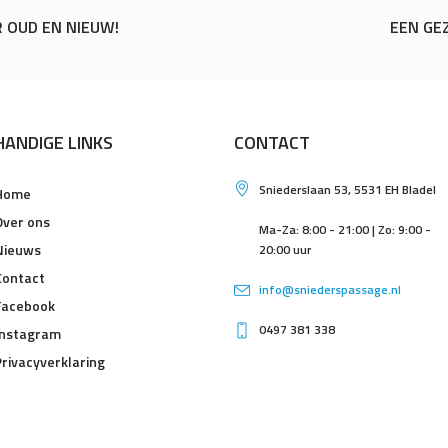
 OUD EN NIEUW!
EEN GE
HANDIGE LINKS
CONTACT
Sniederslaan 53, 5531 EH Bladel
Home
Over ons
Ma-Za: 8:00 - 21:00 | Zo: 9:00 -
Nieuws
20:00 uur
Contact
info@sniederspassage.nl
Facebook
0497 381 338
Instagram
Privacyverklaring