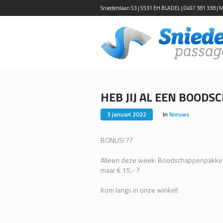
Sniederslaan 53 | 5531 EH BLADEL | 0497 381 338 | Ma-
HEB JIJ AL EEN BOOD
3 januari 2022
In
Nieuws
BONUS! ??
Alleen deze week: Boodschappenpakket t.
maar € 15,- ?
Kom langs in onze winkel!