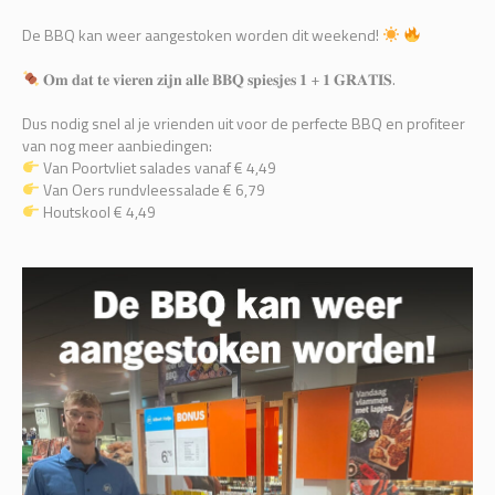
De BBQ kan weer aangestoken worden dit weekend!
𝐎𝐦 𝐝𝐚𝐭 𝐭𝐞 𝐯𝐢𝐞𝐫𝐞𝐧 𝐳𝐢𝐣𝐧 𝐚𝐥𝐥𝐞 𝐁𝐁𝐐 𝐬𝐩𝐢𝐞𝐬𝐣𝐞𝐬 𝟏 + 𝟏 𝐆𝐑𝐀𝐓𝐈𝐒.
Dus nodig snel al je vrienden uit voor de perfecte BBQ en profiteer
van nog meer aanbiedingen:
Van Poortvliet salades vanaf € 4,49
Van Oers rundvleessalade € 6,79
Houtskool € 4,49