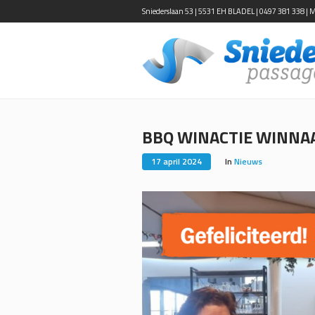
Sniederslaan 53 | 5531 EH BLADEL | 0497 381 338 | Ma-
BBQ WINACTIE WINNA
17 april 2024
In
Nieuws