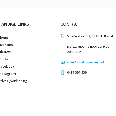
HANDIGE LINKS
CONTACT
Sniederslaan 53, 5531 EH Bladel
Home
Over ons
Ma-Za: 8:00 - 21:00 | Zo: 9:00 -
Nieuws
20:00 uur
Contact
info@sniederspassage.nl
Facebook
0497 381 338
Instagram
Privacyverklaring