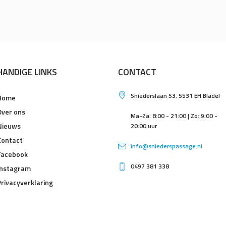
HANDIGE LINKS
CONTACT
Sniederslaan 53, 5531 EH Bladel
Home
Over ons
Ma-Za: 8:00 - 21:00 | Zo: 9:00 -
Nieuws
20:00 uur
Contact
info@sniederspassage.nl
Facebook
0497 381 338
Instagram
Privacyverklaring