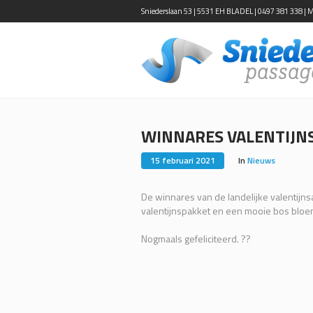
Sniederslaan 53 | 5531 EH BLADEL | 0497 381 338 | Ma-
WINNARES VALENTIJN
15 februari 2021
In
Nieuws
De winnares van de landelijke valentijnsa
valentijnspakket en een mooie bos bloe
Nogmaals gefeliciteerd. ??