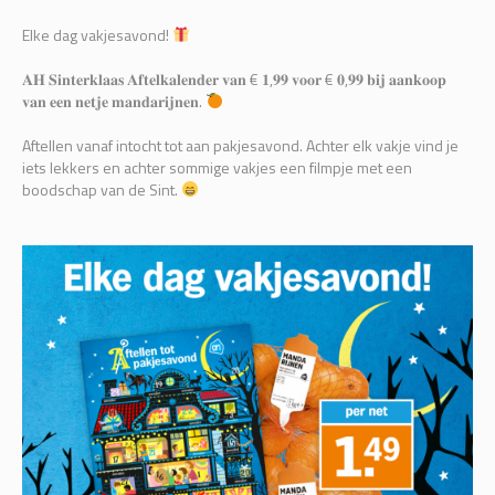
Elke dag vakjesavond!
𝐀𝐇 𝐒𝐢𝐧𝐭𝐞𝐫𝐤𝐥𝐚𝐚𝐬 𝐀𝐟𝐭𝐞𝐥𝐤𝐚𝐥𝐞𝐧𝐝𝐞𝐫 𝐯𝐚𝐧 € 𝟏,𝟗𝟗 𝐯𝐨𝐨𝐫 € 𝟎,𝟗𝟗 𝐛𝐢𝐣 𝐚𝐚𝐧𝐤𝐨𝐨𝐩
𝐯𝐚𝐧 𝐞𝐞𝐧 𝐧𝐞𝐭𝐣𝐞 𝐦𝐚𝐧𝐝𝐚𝐫𝐢𝐣𝐧𝐞𝐧.
Aftellen vanaf intocht tot aan pakjesavond. Achter elk vakje vind je
iets lekkers en achter sommige vakjes een filmpje met een
boodschap van de Sint.