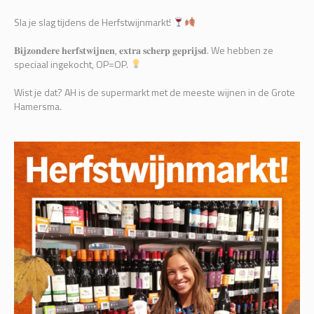
Sla je slag tijdens de Herfstwijnmarkt!
𝐁𝐢𝐣𝐳𝐨𝐧𝐝𝐞𝐫𝐞 𝐡𝐞𝐫𝐟𝐬𝐭𝐰𝐢𝐣𝐧𝐞𝐧, 𝐞𝐱𝐭𝐫𝐚 𝐬𝐜𝐡𝐞𝐫𝐩 𝐠𝐞𝐩𝐫𝐢𝐣𝐬𝐝. We hebben ze
speciaal ingekocht, OP=OP.
Wist je dat? AH is de supermarkt met de meeste wijnen in de Grote
Hamersma.