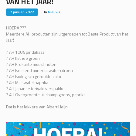
VAN HET JAAR!
7 januari 2022
In
Nieuws
HOERA ???
Meerdere AH producten zijn uitgeroepen tot Beste Product van het
Jaar!
? AH 100% pindakaas
? AH IJsthee groen
? AH Krokante muesli noten
? AH Bruisend mineraalwater citroen
? AH Biologisch gerookte zalm
? AH Maïswafel paprika
? AH Japanse teriyaki verspakket
? AH Ovengroente ui, champignons, paprika
Dat is het lekkere van Albert Heijn.