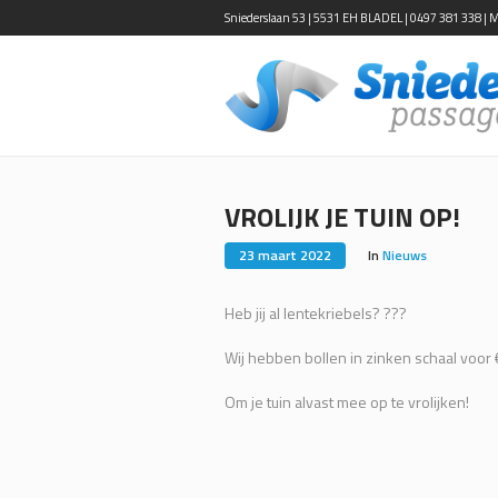
Sniederslaan 53 | 5531 EH BLADEL | 0497 381 338 | Ma-
VROLIJK JE TUIN OP!
23 maart 2022
In
Nieuws
Heb jij al lentekriebels? ???
Wij hebben bollen in zinken schaal voor €
Om je tuin alvast mee op te vrolijken!