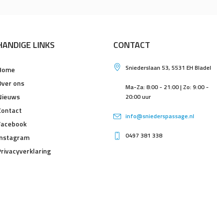
HANDIGE LINKS
CONTACT
Sniederslaan 53, 5531 EH Bladel
Home
Over ons
Ma-Za: 8:00 - 21:00 | Zo: 9:00 -
Nieuws
20:00 uur
Contact
info@sniederspassage.nl
Facebook
0497 381 338
Instagram
Privacyverklaring