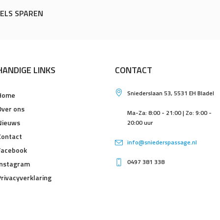
GELS SPAREN
HANDIGE LINKS
CONTACT
Sniederslaan 53, 5531 EH Bladel
Home
Over ons
Ma-Za: 8:00 - 21:00 | Zo: 9:00 -
Nieuws
20:00 uur
Contact
info@sniederspassage.nl
Facebook
0497 381 338
Instagram
Privacyverklaring