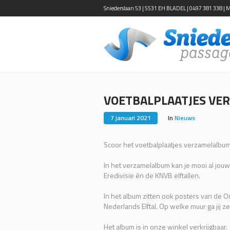
Sniederslaan 53 | 5531 EH BLADEL | 0497 381 338 | Ma-
VOETBALPLAATJES V
7 januari 2021
In
Nieuws
Scoor het voetbalplaatjes verzamelalbu
In het verzamelalbum kan je mooi al jou
Eredivisie én de KNVB elftallen.
In het album zitten ook posters van de 
Nederlands Elftal. Op welke muur ga jij 
Het album is in onze winkel verkrijgbaar.