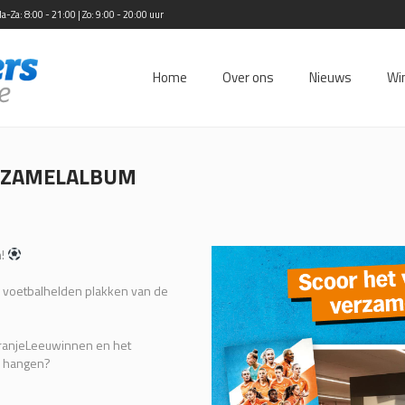
Za: 8:00 - 21:00 | Zo: 9:00 - 20:00 uur
Home
Over ons
Nieuws
Wi
ERZAMELALBUM
m!
w voetbalhelden plakken van de
OranjeLeeuwinnen en het
ze hangen?