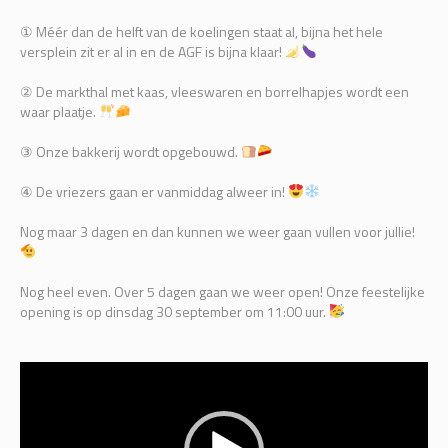
① Méér dan de helft van de koelingen staat al, bijna het hele
versplein zit er al in en de AGF is bijna klaar!
② De markthal met kaas, vleeswaren en borrelhapjes wordt een
waar plaatje.
③ Onze bakkerij wordt opgebouwd.
④ De vriezers gaan er vanmiddag alweer in!
Nog maar 3 dagen en dan kunnen we weer gaan vullen voor jullie!
Nog heel even. Over 5 dagen gaan we weer open! Onze feestelijke
opening is op dinsdag 30 september om 11:00 uur.
Videospeler