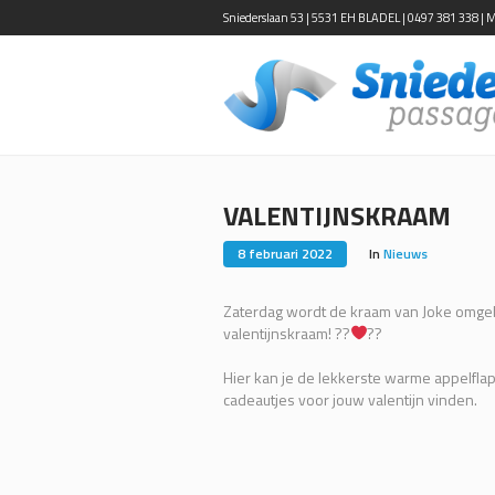
Sniederslaan 53 | 5531 EH BLADEL | 0497 381 338 | Ma-
VALENTIJNSKRAAM
8 februari 2022
In
Nieuws
Zaterdag wordt de kraam van Joke omge
valentijnskraam! ??‍
‍?‍?
Hier kan je de lekkerste warme appelfla
cadeautjes voor jouw valentijn vinden.