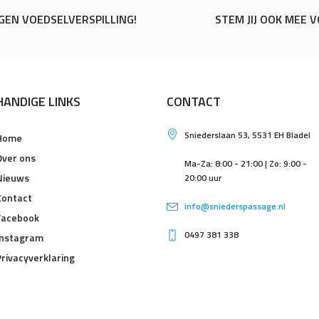
GEN VOEDSELVERSPILLING!
STEM JIJ OOK MEE 
HANDIGE LINKS
CONTACT
Sniederslaan 53, 5531 EH Bladel
Home
Over ons
Ma-Za: 8:00 - 21:00 | Zo: 9:00 -
Nieuws
20:00 uur
Contact
info@sniederspassage.nl
Facebook
0497 381 338
Instagram
Privacyverklaring