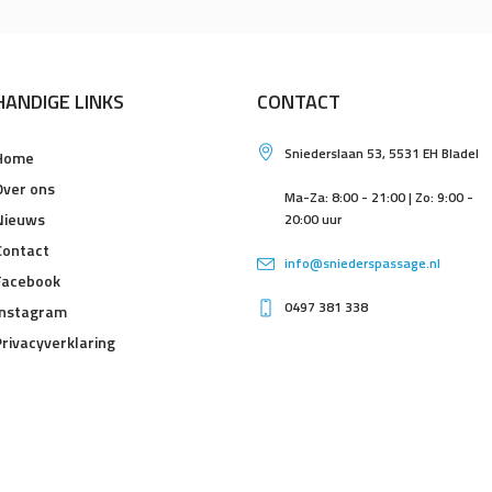
HANDIGE LINKS
CONTACT
Sniederslaan 53, 5531 EH Bladel
Home
Over ons
Ma-Za: 8:00 - 21:00 | Zo: 9:00 -
Nieuws
20:00 uur
Contact
info@sniederspassage.nl
Facebook
0497 381 338
Instagram
Privacyverklaring