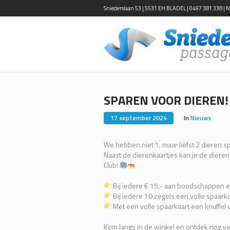
Sniederslaan 53 | 5531 EH BLADEL | 0497 381 338 | Ma-
SPAREN VOOR DIEREN!
17 september 2024
In
Nieuws
We hebben niet 1, maar liefst 2 dieren s
Naast de dierenkaartjes kan je de dieren
Club!
Bij iedere € 15,- aan boodschappen 
Bij iedere 10 zegels een volle spaark
Met een volle spaarkaart een knuffel 
Kom langs in de winkel en ontdek nog ve