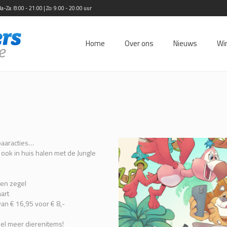
Za: 8:00 - 21:00 | Zo: 9:00 - 20:00 uur
Home
Over ons
Nieuws
Wi
paaracties…
 ook in huis halen met de Jungle
een zegel
aart
van € 16,95 voor € 8,-
el meer dierenitems!