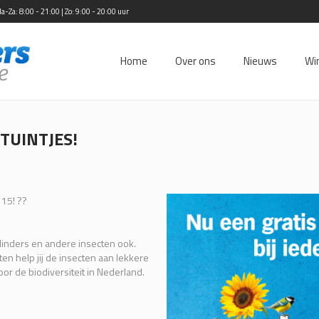
Za: 8:00 - 21:00 | Zo: 9:00 - 20:00 uur
Home
Over ons
Nieuws
Wi
TUINTJES!
 15! ??
.
vlinders en andere insecten ook.
en help jij de insecten aan lekkere
voor de biodiversiteit in Nederland.