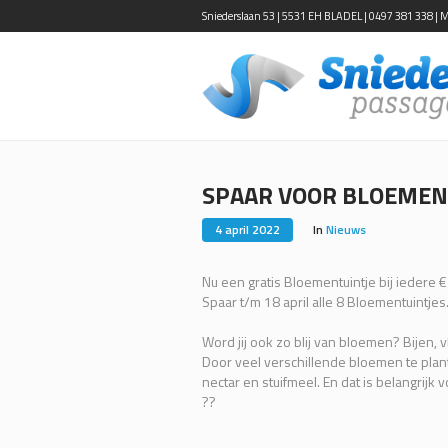
Sniederslaan 53 | 5531 EH BLADEL | 0497 381 338 | Ma-
SPAAR VOOR BLOEMEN
4 april 2022
In
Nieuws
Nu een gratis Bloementuintje bij iedere €
Spaar t/m 18 april alle 8 Bloementuintjes
Word jij ook zo blij van bloemen? Bijen, 
Door veel verschillende bloemen te plant
nectar en stuifmeel. En dat is belangrijk 
??