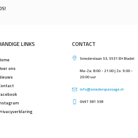
DS!
HANDIGE LINKS
CONTACT
Sniederslaan 53, 5531 EH Bladel
Home
Over ons
Ma-Za: 8:00 - 21:00 | Zo: 9:00 -
Nieuws
20:00 uur
Contact
info@sniederspassage.nl
Facebook
0497 381 338
Instagram
Privacyverklaring