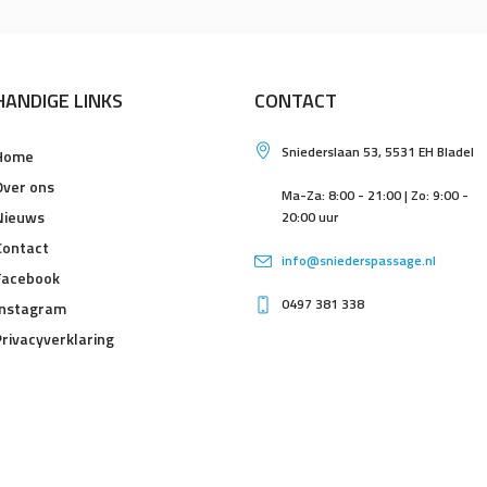
HANDIGE LINKS
CONTACT
Sniederslaan 53, 5531 EH Bladel
Home
Over ons
Ma-Za: 8:00 - 21:00 | Zo: 9:00 -
Nieuws
20:00 uur
Contact
info@sniederspassage.nl
Facebook
0497 381 338
Instagram
Privacyverklaring