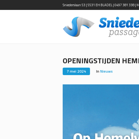
Sniederslaan 53 | 5531 EH BLADEL | 0497 381 338 | Ma-
OPENINGSTIJDEN HEM
7 mei 2024
In
Nieuws