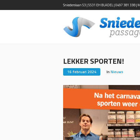
Sniederslaan 53 | 5531 EH BLADEL | 0497 381 338 | Ma-
LEKKER SPORTEN!
16 februari 2024
In
Nieuws