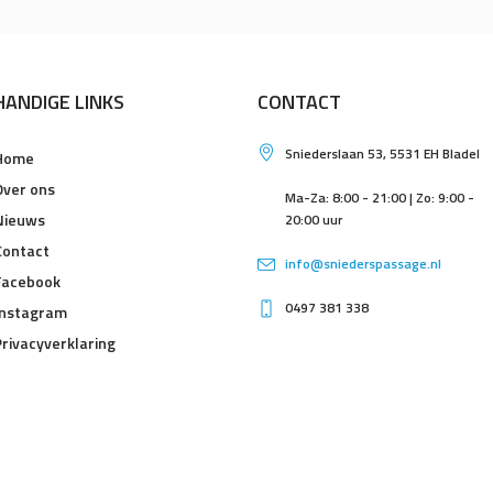
HANDIGE LINKS
CONTACT
Sniederslaan 53, 5531 EH Bladel
Home
Over ons
Ma-Za: 8:00 - 21:00 | Zo: 9:00 -
Nieuws
20:00 uur
Contact
info@sniederspassage.nl
Facebook
0497 381 338
Instagram
Privacyverklaring