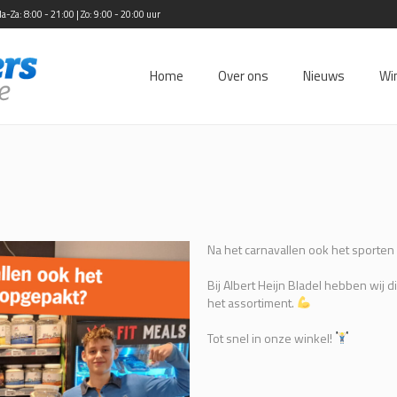
Za: 8:00 - 21:00 | Zo: 9:00 - 20:00 uur
Home
Over ons
Nieuws
Wi
Na het carnavallen ook het sporte
Bij Albert Heijn Bladel hebben wij d
het assortiment.
Tot snel in onze winkel!