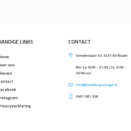
HANDIGE LINKS
CONTACT
Sniederslaan 53, 5531 EH Bladel
Home
Over ons
Ma-Za: 8:00 - 21:00 | Zo: 9:00 -
Nieuws
20:00 uur
Contact
info@sniederspassage.nl
Facebook
0497 381 338
Instagram
Privacyverklaring