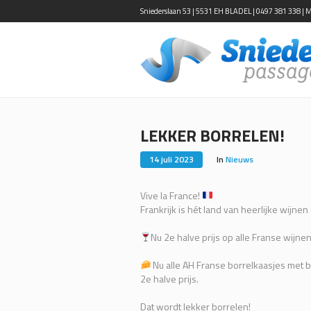
Sniederslaan 53 | 5531 EH BLADEL | 0497 381 338 | Ma-
LEKKER BORRELEN!
14 juli 2023
In
Nieuws
Vive la France!
Frankrijk is hét land van heerlijke wijnen
Nu 2e halve prijs op alle Franse wijnen
Nu alle AH Franse borrelkaasjes met b
2e halve prijs.
Dat wordt lekker borrelen!