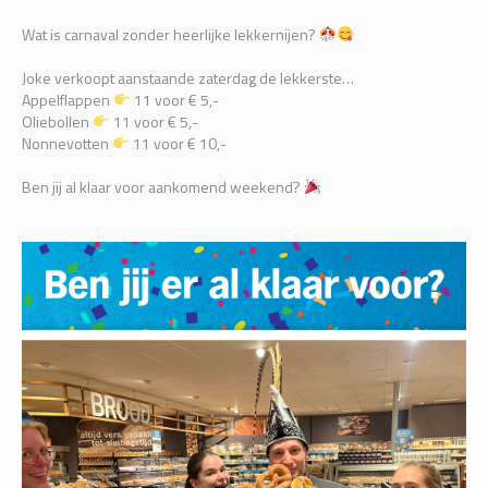
Wat is carnaval zonder heerlijke lekkernijen?
Joke verkoopt aanstaande zaterdag de lekkerste…
Appelflappen
11 voor € 5,-
Oliebollen
11 voor € 5,-
Nonnevotten
11 voor € 10,-
Ben jij al klaar voor aankomend weekend?