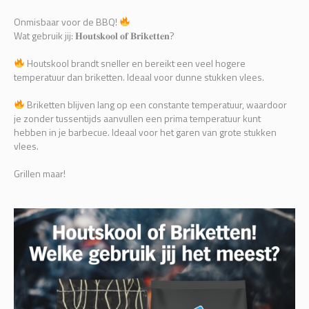
Onmisbaar voor de BBQ!
Wat gebruik jij: 𝐇𝐨𝐮𝐭𝐬𝐤𝐨𝐨𝐥 𝐨𝐟 𝐁𝐫𝐢𝐤𝐞𝐭𝐭𝐞𝐧?
Houtskool brandt sneller en bereikt een veel hogere
temperatuur dan briketten. Ideaal voor dunne stukken vlees.
Briketten blijven lang op een constante temperatuur, waardoor
je zonder tussentijds aanvullen een prima temperatuur kunt
hebben in je barbecue. Ideaal voor het garen van grote stukken
vlees.
Grillen maar!