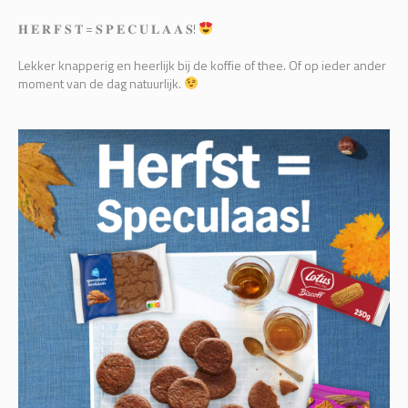
𝐇 𝐄 𝐑 𝐅 𝐒 𝐓 = 𝐒 𝐏 𝐄 𝐂 𝐔 𝐋 𝐀 𝐀 𝐒!
Lekker knapperig en heerlijk bij de koffie of thee. Of op ieder ander
moment van de dag natuurlijk.