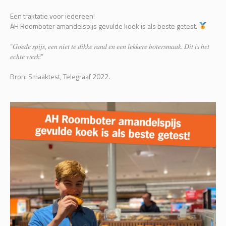
Een traktatie voor iedereen!
AH Roomboter amandelspijs gevulde koek is als beste getest.
“𝐺𝑜𝑒𝑑𝑒 𝑠𝑝𝑖𝑗𝑠, 𝑒𝑒𝑛 𝑛𝑖𝑒𝑡 𝑡𝑒 𝑑𝑖𝑘𝑘𝑒 𝑟𝑎𝑛𝑑 𝑒𝑛 𝑒𝑒𝑛 𝑙𝑒𝑘𝑘𝑒𝑟𝑒 𝑏𝑜𝑡𝑒𝑟𝑠𝑚𝑎𝑎𝑘. 𝐷𝑖𝑡 𝑖𝑠 ℎ𝑒𝑡
𝑒𝑐ℎ𝑡𝑒 𝑤𝑒𝑟𝑘!”
Bron: Smaaktest, Telegraaf 2022.