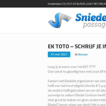
Sniederslaan 53 | 5531 EH BLADEL | 0497 381 338 | Ma-
EK TOTO – SCHRIJF JE I
31 mei 2021
In
Nieuws
Loop jij al warm voor het EK? ????
Doe vanaf nu gezellig mee met onze EK t
Samen met Bladella organiseren we een 
helft van het inschrijfgeld (slechts € 5 p.
de andere helft gebruiken we om de lok
zonnetje te zetten! Bladel Centrum heef
mee groot te maken en geen andere toto 
Bladel! Samen staan we sterk! Het is ook 