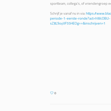
sportteam, collega’s, of vriendengroep e
Schrijf je vanaf nu in via:
https://www.blad
periode-1-eerste-ronde?act=hWcOBU-
sZJtL9oyVF55HEOg==&inschrijven=1
0