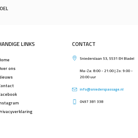
DOEL
HANDIGE LINKS
CONTACT
Sniederslaan 53, 5531 EH Bladel
Home
Over ons
Ma-Za: 8:00 - 21:00 | Zo: 9:00 -
Nieuws
20:00 uur
Contact
info@sniederspassage.nl
Facebook
0497 381 338
Instagram
Privacyverklaring