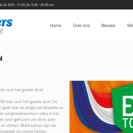
Za: 8:00 - 21:00 | Zo: 9:00 - 20:00 uur
Home
Over ons
Nieuws
Wi
N
oto voor het goede doel!
EK toto voor het goede doel. De
p.) gaat naar de jeugd van Bladella en
ale zorgmedewerkers extra in het
t er voor gekozen om deze actie
te starten. Want samen zijn we
mogelijk om met je familie,