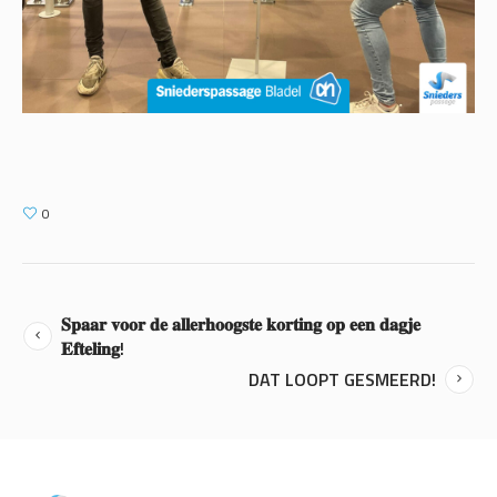
0
𝐒𝐩𝐚𝐚𝐫 𝐯𝐨𝐨𝐫 𝐝𝐞 𝐚𝐥𝐥𝐞𝐫𝐡𝐨𝐨𝐠𝐬𝐭𝐞 𝐤𝐨𝐫𝐭𝐢𝐧𝐠 𝐨𝐩 𝐞𝐞𝐧 𝐝𝐚𝐠𝐣𝐞
𝐄𝐟𝐭𝐞𝐥𝐢𝐧𝐠!
DAT LOOPT GESMEERD!