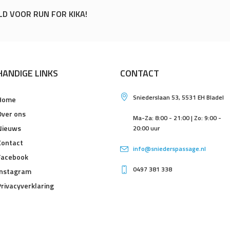
D VOOR RUN FOR KIKA!
HANDIGE LINKS
CONTACT
Sniederslaan 53, 5531 EH Bladel
Home
Over ons
Ma-Za: 8:00 - 21:00 | Zo: 9:00 -
Nieuws
20:00 uur
Contact
info@sniederspassage.nl
Facebook
0497 381 338
Instagram
Privacyverklaring