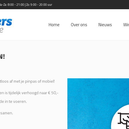
Za: 8:00 - 21:00 | Zo: 9:00 - 20:00 uur
Home
Over ons
Nieuws
Wi
N!
loos af met je pinpas of mobiel!
n is tijdelijk verhoogd naar € 50,-
de in te voeren.
 samen.