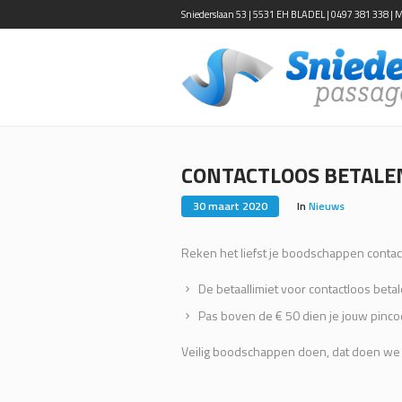
Sniederslaan 53 | 5531 EH BLADEL | 0497 381 338 | Ma-
CONTACTLOOS BETALE
30 maart 2020
In
Nieuws
Reken het liefst je boodschappen contact
De betaallimiet voor contactloos betale
Pas boven de € 50 dien je jouw pinco
Veilig boodschappen doen, dat doen we